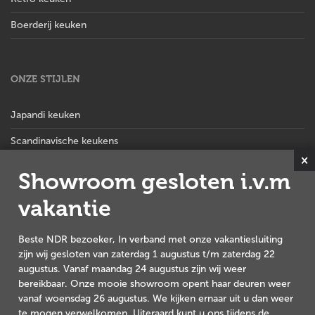
Boerderij keuken
ONZE STIJLEN
Japandi keuken
Scandinavische keukens
×
Hotel chique keuken
Showroom gesloten i.v.m
Stoere landelijke keuken
vakantie
Landelijk moderne keuken
Beste NDR bezoeker, In verband met onze vakantiesluiting
Landelijke keuken
zijn wij gesloten van zaterdag 1 augustus t/m zaterdag 22
augustus. Vanaf maandag 24 augustus zijn wij weer
Brocante keuken
bereikbaar. Onze mooie showroom opent haar deuren weer
Italiaanse keukens
vanaf woensdag 26 augustus. We kijken ernaar uit u dan weer
te mogen verwelkomen. Uiteraard kunt u ons tijdens de