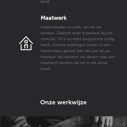
biedt.
Maatwerk
Iedere keuken is uniek, net als uw
wensen. Daarom staat maatwerk bij ons
centraal. Of u nu extra bergruimte nodig
heeft, slimme indelingen zoekt of een
harmonieus geheel wilt dat past bij uw
interieur: wij vertalen uw ideeën naar een
maatwerk keuken die tot in elk detail
klopt.
Onze werkwijze