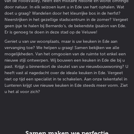
van de FoodValley, heeft een militaire historie en wordt omringd
door natuur. In elk seizoen kunt u in Ede uw hart ophalen. Wat
doet u graag? Wandelen door het kleurrijke bos in de herfst?
Neerstrijken in het gezellige stadscentrum in de zomer? Vergeet
geen ijsje te halen bij Bernardo’s, de bekendste ijssalon van Ede.
Er is genoeg te doen in deze stad op de Veluwe!
Geniet u van uw woonplaats, maar is uw keuken in Ede aan
vervanging toe? We helpen u graag! Samen bekijken we alle
mogelijkheden. Van het omgooien van de ruimte tot enkel een
nieuwe stijl ontwerpen. Wij bouwen een keuken in Ede die bij u
past. Krijgt u binnenkort de sleutel van uw nieuwbouwwoning? U
heeft vast al nagedacht over de ideale keuken in Ede. Vergeet
niet op tijd een specialist in te schakelen. Aan onze tekentafel in
Lunteren krijgt uw nieuwe keuken in Ede steeds meer vorm. Ziet
u het al voor zich?
Samen maken we perfectie