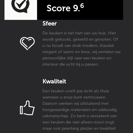
6
Score 9.
Sfeer
De keuken is het hart van uw huis. Hier
wordt gekookt, geleefd en genoten. Of
u nu houdt van strak modern, klassiek
elegant of warm en knus, wij vertalen uw
persoonlijke stijl naar een keuken en
interieur die echt bij u passen.
Kwaliteit
Een keuken voelt pas écht als thuis
wanneer u erop kunt vertrouwen.
Daarom werken wij uitsluitend met
hoogwaardige materialen en vakkundig
vakmanschap. Zo bent u verzekerd van
een keuken die niet alleen mooi oogt,
maar ook jarenlang plezier en kwaliteit