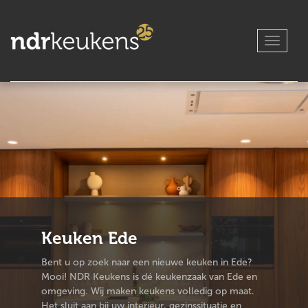
S
k
i
p
TOGGLE
t
o
m
a
i
n
c
o
n
t
e
n
t
Keuken Ede
Bent u op zoek naar een nieuwe keuken in Ede?
Mooi! NDR Keukens is dé keukenzaak van Ede en
omgeving. Wij maken keukens volledig op maat.
Het sluit aan bij uw interieur, gezinssituatie en