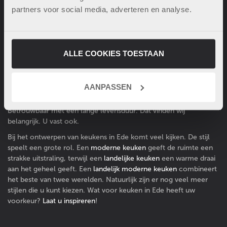
volgende die van u?
partners voor social media, adverteren en analyse.
De laatste technologie
Bij NDR Keukens staan wij niet stil. Nieuwe ontwikkelingen
ALLE COOKIES TOESTAAN
volgen we op de voet. We kennen niet alleen stijltrends, maar
maken ook gebruik van de laatste technologie. Denk aan Wave
afzuigkappen of ingebouwde stoomovens. Uw keuken heeft
AANPASSEN
gegarandeerd de beste apparatuur. Ook als u niet voor een luxe
keuken kiest. We leveren merken als Miele, Bora en Quooker.
Betrouwbaar met een lange levensduur. Dat vinden wij
belangrijk. U vast ook.
Bij het ontwerpen van keukens in Ede komt veel kijken. De stijl
speelt een grote rol. Een
moderne keuken
geeft de ruimte een
strakke uitstraling, terwijl een
landelijke keuken
een warme draai
aan het geheel geeft. Een
landelijk moderne keuken
combineert
het beste van twee werelden. Natuurlijk zijn er nog veel meer
stijlen die u kunt kiezen. Wat voor keuken in Ede heeft uw
voorkeur?
Laat u inspireren
!