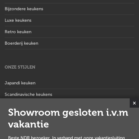
Bijzondere keukens
Luxe keukens
Retro keuken
Boerderij keuken
ONZE STIJLEN
Japandi keuken
Scandinavische keukens
×
Hotel chique keuken
Showroom gesloten i.v.m
Stoere landelijke keuken
vakantie
Landelijk moderne keuken
Beste NDR bezoeker, In verband met onze vakantiesluiting