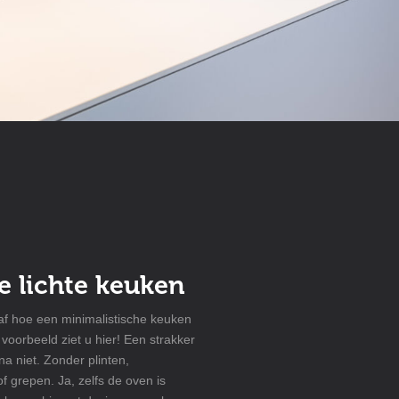
e lichte keuken
 af hoe een minimalistische keuken
 voorbeeld ziet u hier! Een strakker
na niet. Zonder plinten,
f grepen. Ja, zelfs de oven is