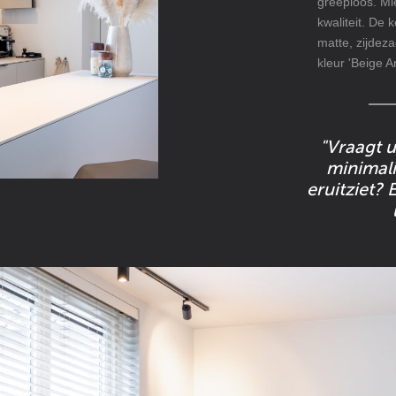
greeploos. Mi
kwaliteit. De 
matte, zijdeza
kleur 'Beige A
"Vraagt u
minimali
eruitziet? 