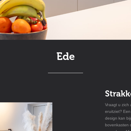
Ede
Strakk
Vraagt u zich
eruitziet? Een
design kan bij
bovenkasten o