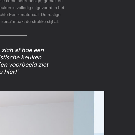
ele combineert design, gemak en
keuken is volledig uitgevoerd in het
chte Fenix materiaal. De rustige
rizona' maakt de strakke stijl af.
 zich af hoe een
stische keuken
Een voorbeeld ziet
u hier!"