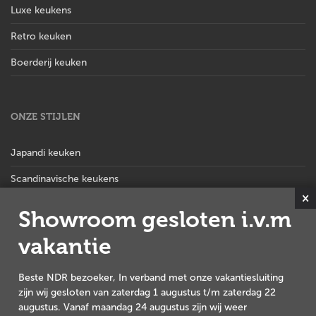
Luxe keukens
Retro keuken
Boerderij keuken
ONZE STIJLEN
Japandi keuken
Scandinavische keukens
×
Hotel chique keuken
Showroom gesloten i.v.m
Stoere landelijke keuken
vakantie
Landelijk moderne keuken
Beste NDR bezoeker, In verband met onze vakantiesluiting
Landelijke keuken
zijn wij gesloten van zaterdag 1 augustus t/m zaterdag 22
augustus. Vanaf maandag 24 augustus zijn wij weer
Brocante keuken