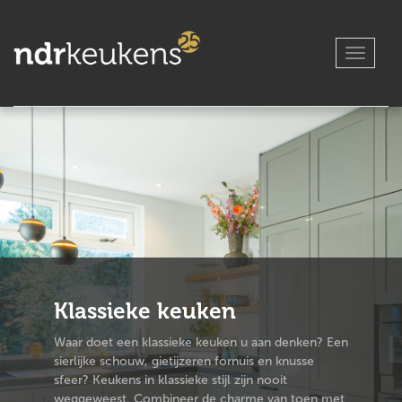
S
k
i
p
TOGGLE
t
o
m
a
i
n
c
o
n
t
e
n
t
Klassieke keuken
Waar doet een klassieke keuken u aan denken? Een
sierlijke schouw, gietijzeren fornuis en knusse
sfeer? Keukens in klassieke stijl zijn nooit
weggeweest. Combineer de charme van toen met